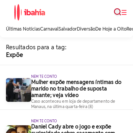
Busca
☰
iBahia é o portal de
noticias e
Últimas Notícias
Carnaval
Salvador
Diversão
De Hoje a Oito
Re
entretenimento da
Bahia.
Resultados para a tag:
Expõe
NEM TE CONTO
Mulher expõe mensagens íntimas do
marido no trabalho de suposta
amante; veja vídeo
Caso aconteceu em loja de departamento de
Manaus, na última quarta-feira (8)
NEM TE CONTO
Daniel Cady abre o jogo e expõe