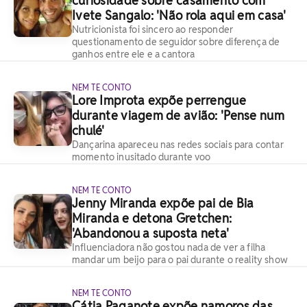
curiosidade sobre casamento com
Ivete Sangalo: 'Não rola aqui em casa'
Nutricionista foi sincero ao responder
questionamento de seguidor sobre diferença de
ganhos entre ele e a cantora
NEM TE CONTO
Lore Improta expõe perrengue
durante viagem de avião: 'Pense num
chulé'
Dançarina apareceu nas redes sociais para contar
momento inusitado durante voo
NEM TE CONTO
Jenny Miranda expõe pai de Bia
Miranda e detona Gretchen:
'Abandonou a suposta neta'
Influenciadora não gostou nada de ver a filha
mandar um beijo para o pai durante o reality show
NEM TE CONTO
Cátia Paganote expõe namoros das