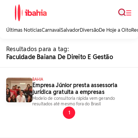
Busca
☰
iBahia é o portal de
noticias e
Últimas Notícias
Carnaval
Salvador
Diversão
De Hoje a Oito
Re
entretenimento da
Bahia.
Resultados para a tag:
Faculdade Baiana De Direito E Gestão
BAHIA
Empresa Júnior presta assessoria
jurídica gratuita a empresas
Modelo de consultoria rápida vem gerando
resultados até mesmo fora do Brasil
1