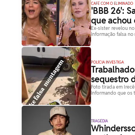
CAFÉ COM O ELIMINADO
'BBB 26': S
que achou q
Ex-sister revelou n
informação falsa no 
POLÍCIA INVESTIGA
Trabalhador
sequestro 
Foto tirada em Irec
informando que os 
TRAGÉDIA
Whindersso