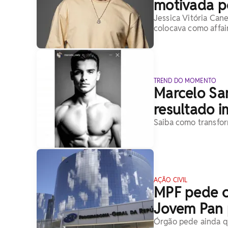
motivada p
Jessica Vitória Can
colocava como affa
TREND DO MOMENTO
Marcelo Sa
resultado i
Saiba como transform
AÇÃO CIVIL
MPF pede c
Jovem Pan 
Órgão pede ainda q