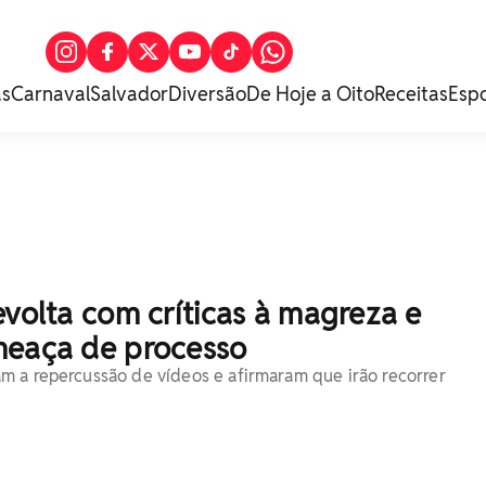
as
Carnaval
Salvador
Diversão
De Hoje a Oito
Receitas
Esp
evolta com críticas à magreza e
meaça de processo
 a repercussão de vídeos e afirmaram que irão recorrer