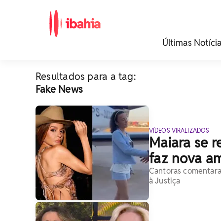
iBahia é o portal de
Últimas Notíci
noticias e
entretenimento da
Bahia.
Resultados para a tag:
Fake News
VÍDEOS VIRALIZADOS
Maiara se r
faz nova a
Cantoras comentaram
à Justiça