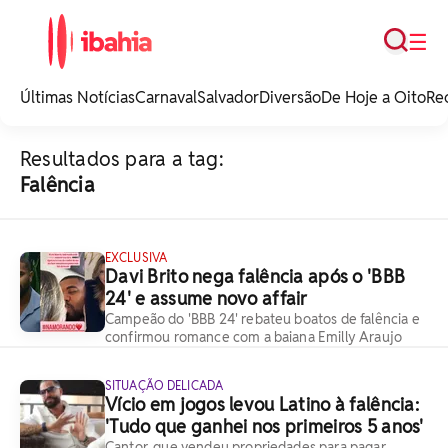
Busca
☰
iBahia é o portal de
noticias e
Últimas Notícias
Carnaval
Salvador
Diversão
De Hoje a Oito
Re
entretenimento da
Bahia.
Resultados para a tag:
Falência
EXCLUSIVA
Davi Brito nega falência após o 'BBB
24' e assume novo affair
Campeão do 'BBB 24' rebateu boatos de falência e
confirmou romance com a baiana Emilly Araujo
SITUAÇÃO DELICADA
Vício em jogos levou Latino à falência:
'Tudo que ganhei nos primeiros 5 anos'
Cantor, que vendeu propriedades para pagar