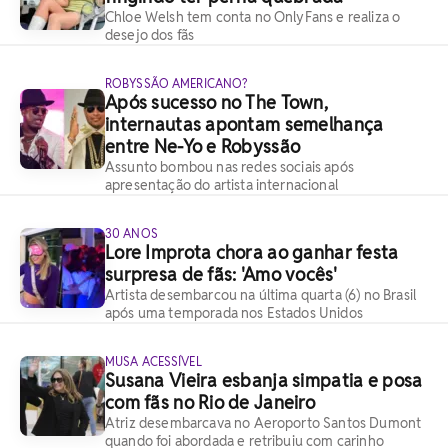
Chloe Welsh tem conta no OnlyFans e realiza o
desejo dos fãs
ROBYSSÃO AMERICANO?
Após sucesso no The Town,
internautas apontam semelhança
entre Ne-Yo e Robyssão
Assunto bombou nas redes sociais após
apresentação do artista internacional
30 ANOS
Lore Improta chora ao ganhar festa
surpresa de fãs: 'Amo vocês'
Artista desembarcou na última quarta (6) no Brasil
após uma temporada nos Estados Unidos
MUSA ACESSÍVEL
Susana Vieira esbanja simpatia e posa
com fãs no Rio de Janeiro
Atriz desembarcava no Aeroporto Santos Dumont
quando foi abordada e retribuiu com carinho