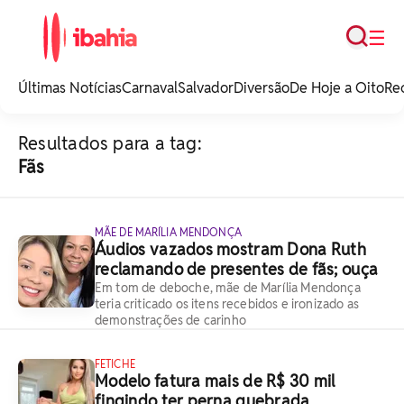
Busca
☰
iBahia é o portal de
noticias e
Últimas Notícias
Carnaval
Salvador
Diversão
De Hoje a Oito
Re
entretenimento da
Bahia.
Resultados para a tag:
Fãs
MÃE DE MARÍLIA MENDONÇA
Áudios vazados mostram Dona Ruth
reclamando de presentes de fãs; ouça
Em tom de deboche, mãe de Marília Mendonça
teria criticado os itens recebidos e ironizado as
demonstrações de carinho
FETICHE
Modelo fatura mais de R$ 30 mil
fingindo ter perna quebrada