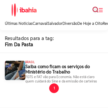
Busca
☰
iBahia é o portal de
noticias e
Últimas Notícias
Carnaval
Salvador
Diversão
De Hoje a Oito
Re
entretenimento da
Bahia.
Resultados para a tag:
Fim Da Pasta
BRASIL
Saiba como ficam os serviços do
Ministério do Trabalho
FGTS e FAT vão para Economia. Não está claro
quem cuidará do Sine e da emissão de carteiras
1