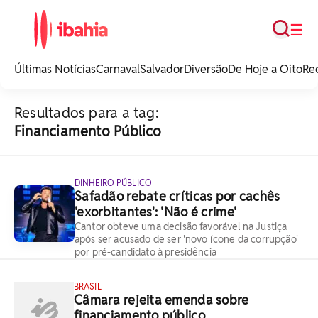
Busca
☰
iBahia é o portal de
noticias e
Últimas Notícias
Carnaval
Salvador
Diversão
De Hoje a Oito
Re
entretenimento da
Bahia.
Resultados para a tag:
Financiamento Público
DINHEIRO PÚBLICO
Safadão rebate críticas por cachês
'exorbitantes': 'Não é crime'
Cantor obteve uma decisão favorável na Justiça
após ser acusado de ser 'novo ícone da corrupção'
por pré-candidato à presidência
BRASIL
Câmara rejeita emenda sobre
financiamento público