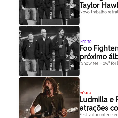
Taylor Haw
Novo trabalho retra
INÉDITO
Foo Fighter
próximo ál
"Show Me How" foi l
MÚSICA
Ludmilla e 
atrações c
Festival acontece e