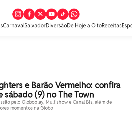
as
Carnaval
Salvador
Diversão
De Hoje a Oito
Receitas
Esp
Fighters e Barão Vermelho: confira
e sábado (9) no The Town
ssão pelo Globoplay, Multishow e Canal Bis, além de
hores momentos na Globo