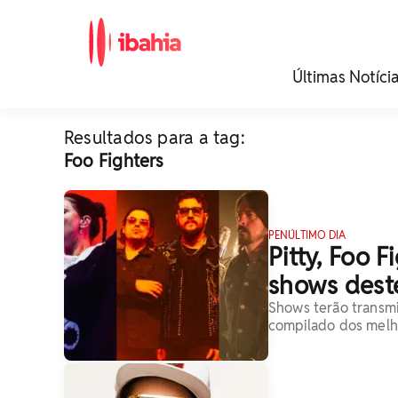
iBahia é o portal de
Últimas Notíci
noticias e
entretenimento da
Bahia.
Resultados para a tag:
Foo Fighters
PENÚLTIMO DIA
Pitty, Foo 
shows dest
Shows terão transmi
compilado dos mel