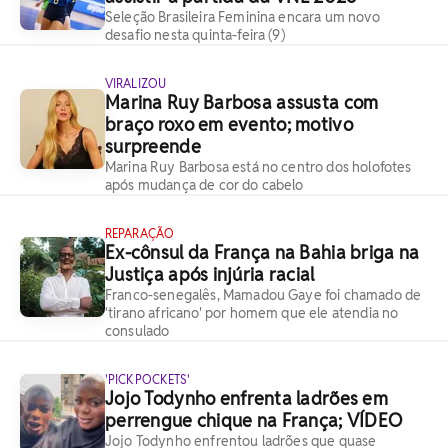
Seleção Brasileira Feminina encara um novo
desafio nesta quinta-feira (9)
VIRALIZOU
Marina Ruy Barbosa assusta com
braço roxo em evento; motivo
surpreende
Marina Ruy Barbosa está no centro dos holofotes
após mudança de cor do cabelo
REPARAÇÃO
Ex-cônsul da França na Bahia briga na
Justiça após injúria racial
Franco-senegalês, Mamadou Gaye foi chamado de
'tirano africano' por homem que ele atendia no
consulado
'PICKPOCKETS'
Jojo Todynho enfrenta ladrões em
perrengue chique na França; VÍDEO
Jojo Todynho enfrentou ladrões que quase