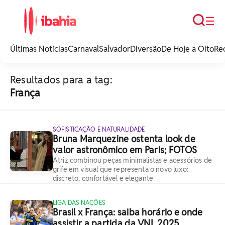
Busca
☰
iBahia é o portal de
noticias e
Últimas Notícias
Carnaval
Salvador
Diversão
De Hoje a Oito
Re
entretenimento da
Bahia.
Resultados para a tag:
França
SOFISTICAÇÃO E NATURALIDADE
Bruna Marquezine ostenta look de
valor astronômico em Paris; FOTOS
Atriz combinou peças minimalistas e acessórios de
grife em visual que representa o novo luxo:
discreto, confortável e elegante
LIGA DAS NAÇÕES
Brasil x França: saiba horário e onde
assistir a partida da VNL 2025