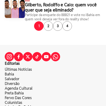
BBB
Gilberto, Rodolffo e Caio: quem você
quer que seja eliminado?
Participe da enquete do BBB21 e vote no iBahia em
quem você deseja ver fora do reality show!
1
2
3
4
Editorias
Últimas Notícias
Bahia
Salvador
Diversão
Agenda Cultural
Preta Bahia
Fervo Das Cores
Colunistas