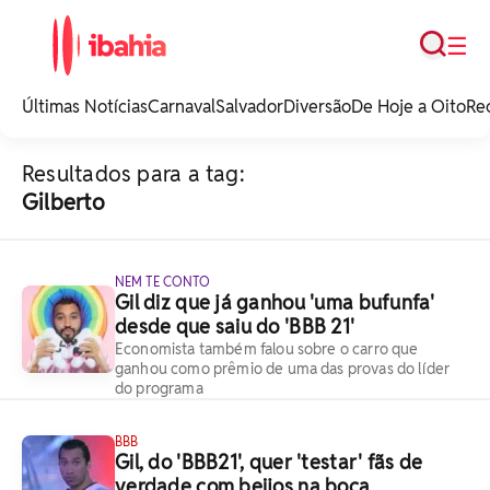
Busca
☰
iBahia é o portal de
noticias e
Últimas Notícias
Carnaval
Salvador
Diversão
De Hoje a Oito
Re
entretenimento da
Bahia.
Resultados para a tag:
Gilberto
NEM TE CONTO
Gil diz que já ganhou 'uma bufunfa'
desde que saiu do 'BBB 21'
Economista também falou sobre o carro que
ganhou como prêmio de uma das provas do líder
do programa
BBB
Gil, do 'BBB21', quer 'testar' fãs de
verdade com beijos na boca