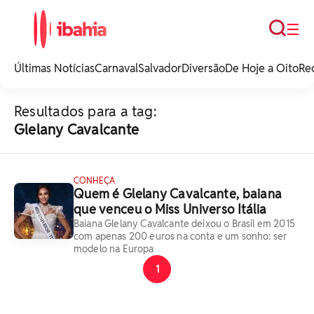
Busca
☰
iBahia é o portal de
noticias e
Últimas Notícias
Carnaval
Salvador
Diversão
De Hoje a Oito
Re
entretenimento da
Bahia.
Resultados para a tag:
Glelany Cavalcante
CONHEÇA
Quem é Glelany Cavalcante, baiana
que venceu o Miss Universo Itália
Baiana Glelany Cavalcante deixou o Brasil em 2015
com apenas 200 euros na conta e um sonho: ser
modelo na Europa
1