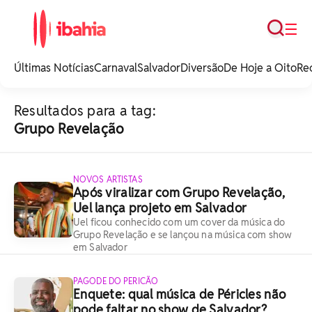
Busca
☰
iBahia é o portal de
noticias e
Últimas Notícias
Carnaval
Salvador
Diversão
De Hoje a Oito
Re
entretenimento da
Bahia.
Resultados para a tag:
Grupo Revelação
NOVOS ARTISTAS
Após viralizar com Grupo Revelação,
Uel lança projeto em Salvador
Uel ficou conhecido com um cover da música do
Grupo Revelação e se lançou na música com show
em Salvador
PAGODE DO PERICÃO
Enquete: qual música de Péricles não
pode faltar no show de Salvador?