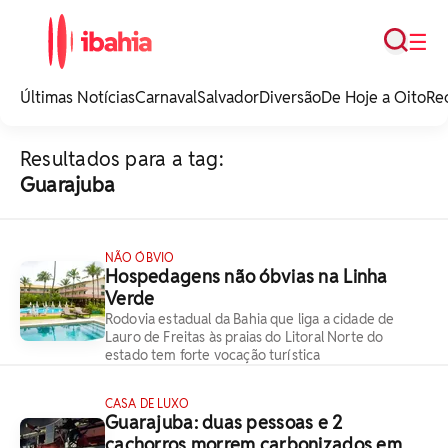
Busca
☰
iBahia é o portal de
noticias e
Últimas Notícias
Carnaval
Salvador
Diversão
De Hoje a Oito
Re
entretenimento da
Bahia.
Resultados para a tag:
Guarajuba
NÃO ÓBVIO
Hospedagens não óbvias na Linha
Verde
Rodovia estadual da Bahia que liga a cidade de
Lauro de Freitas às praias do Litoral Norte do
estado tem forte vocação turística
CASA DE LUXO
Guarajuba: duas pessoas e 2
cachorros morrem carbonizados em