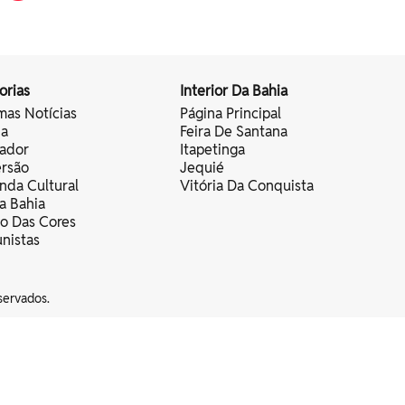
orias
Interior Da Bahia
mas Notícias
Página Principal
ia
Feira De Santana
vador
Itapetinga
ersão
Jequié
nda Cultural
Vitória Da Conquista
a Bahia
vo Das Cores
nistas
servados.