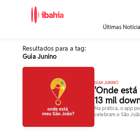
iBahia é o portal de
Últimas Notíci
noticias e
entretenimento da
Bahia.
Resultados para a tag:
Guia Junino
GUIA JUNINO
'Onde está 
13 mil dow
Na prática, o app p
celebram o São João