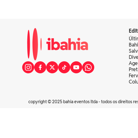
Edit
Últi
Bah
Sal
Div
Age
Pret
Fer
Colu
copyright © 2025 bahia eventos ltda - todos os direitos re