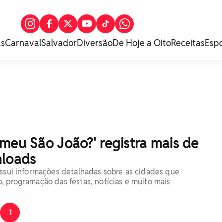
as
Carnaval
Salvador
Diversão
De Hoje a Oito
Receitas
Esp
meu São João?' registra mais de
nloads
ossui informações detalhadas sobre as cidades que
, programação das festas, notícias e muito mais
1