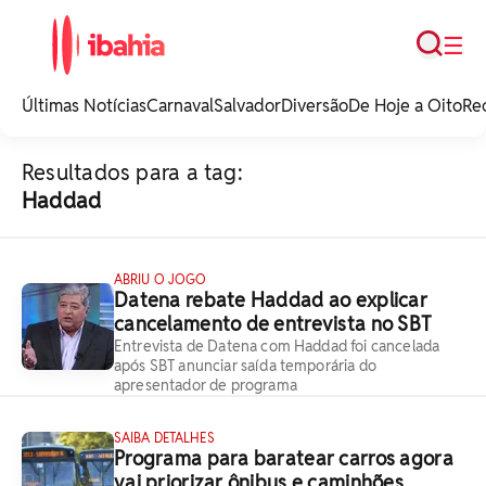
Busca
☰
iBahia é o portal de
noticias e
Últimas Notícias
Carnaval
Salvador
Diversão
De Hoje a Oito
Re
entretenimento da
Bahia.
Resultados para a tag:
Haddad
ABRIU O JOGO
Datena rebate Haddad ao explicar
cancelamento de entrevista no SBT
Entrevista de Datena com Haddad foi cancelada
após SBT anunciar saída temporária do
apresentador de programa
SAIBA DETALHES
Programa para baratear carros agora
vai priorizar ônibus e caminhões