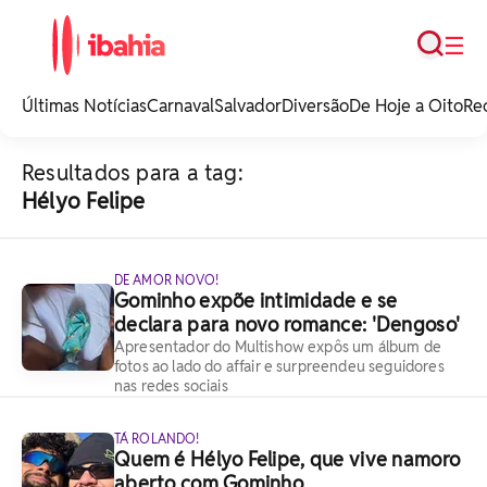
Busca
☰
iBahia é o portal de
noticias e
Últimas Notícias
Carnaval
Salvador
Diversão
De Hoje a Oito
Re
entretenimento da
Bahia.
Resultados para a tag:
Hélyo Felipe
DE AMOR NOVO!
Gominho expõe intimidade e se
declara para novo romance: 'Dengoso'
Apresentador do Multishow expôs um álbum de
fotos ao lado do affair e surpreendeu seguidores
nas redes sociais
TÁ ROLANDO!
Quem é Hélyo Felipe, que vive namoro
aberto com Gominho