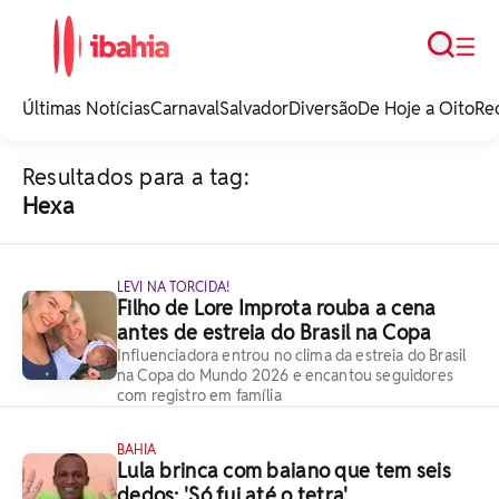
Busca
☰
iBahia é o portal de
noticias e
Últimas Notícias
Carnaval
Salvador
Diversão
De Hoje a Oito
Re
entretenimento da
Bahia.
Resultados para a tag:
Hexa
LEVI NA TORCIDA!
Filho de Lore Improta rouba a cena
antes de estreia do Brasil na Copa
Influenciadora entrou no clima da estreia do Brasil
na Copa do Mundo 2026 e encantou seguidores
com registro em família
BAHIA
Lula brinca com baiano que tem seis
dedos: 'Só fui até o tetra'