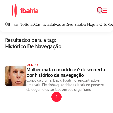
Busca
☰
iBahia é o portal de
noticias e
Últimas Notícias
Carnaval
Salvador
Diversão
De Hoje a Oito
Re
entretenimento da
Bahia.
Resultados para a tag:
Histórico De Navegação
MUNDO
Mulher mata o marido e é descoberta
por histórico de navegação
Corpo da vítima, David Fouts, foi encontrado em
uma vala. Ele tinha quantidades letais de pedaços
de cogumelos tóxicos em seu organismo
1