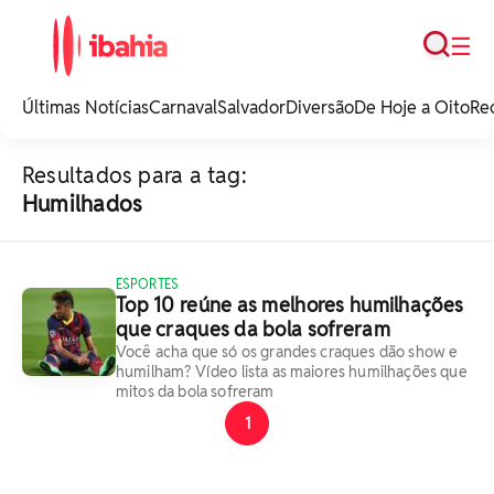
Busca
☰
iBahia é o portal de
noticias e
Últimas Notícias
Carnaval
Salvador
Diversão
De Hoje a Oito
Re
entretenimento da
Bahia.
Resultados para a tag:
Humilhados
ESPORTES
Top 10 reúne as melhores humilhações
que craques da bola sofreram
Você acha que só os grandes craques dão show e
humilham? Vídeo lista as maiores humilhações que
mitos da bola sofreram
1