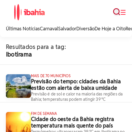
Busca
☰
iBahia é o portal de
noticias e
Últimas Notícias
Carnaval
Salvador
Diversão
De Hoje a Oito
Re
entretenimento da
Bahia.
Resultados para a tag:
Ibotirama
MAIS DE 70 MUNICÍPIOS
Previsão do tempo: cidades da Bahia
estão com alerta de baixa umidade
Previsão é de sol e calor na maioria das regiões da
Bahia; temperaturas podem atingir 39 °C
FIM DE SEMANA
Cidade do oeste da Bahia registra
temperatura mais quente do país
Termômetros ultrapassaram 39 °C em Ibotirama no