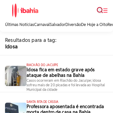
Busca
☰
iBahia é o portal de
noticias e
Últimas Notícias
Carnaval
Salvador
Diversão
De Hoje a Oito
Re
entretenimento da
Bahia.
Resultados para a tag:
Idosa
RIACHÃO DO JACUÍPE
Idosa fica em estado grave após
ataque de abelhas na Bahia
Casos ocorreram em Riachão do Jacuípe; idosa
sofreu mais de 20 picadas e foi levada ao Hospital
Municipal da cidade
SANTA RITA DE CÁSSIA
Professora aposentada é encontrada
morta dentro de casa na Bahia