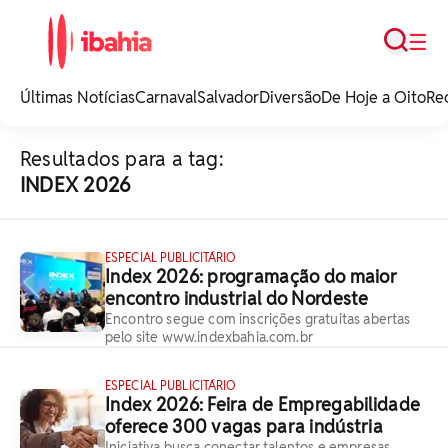
Busca
☰
iBahia é o portal de
noticias e
Últimas Notícias
Carnaval
Salvador
Diversão
De Hoje a Oito
Re
entretenimento da
Bahia.
Resultados para a tag:
INDEX 2026
ESPECIAL PUBLICITÁRIO
Index 2026: programação do maior
encontro industrial do Nordeste
Encontro segue com inscrições gratuitas abertas
pelo site www.indexbahia.com.br
ESPECIAL PUBLICITÁRIO
Index 2026: Feira de Empregabilidade
oferece 300 vagas para indústria
Iniciativa busca conectar talentos e empresas