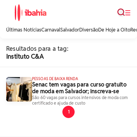
Busca
☰
iBahia é o portal de
noticias e
Últimas Notícias
Carnaval
Salvador
Diversão
De Hoje a Oito
Re
entretenimento da
Bahia.
Resultados para a tag:
Instituto C&A
PESSOAS DE BAIXA RENDA
Senac tem vagas para curso gratuito
de moda em Salvador; inscreva-se
São 60 vagas para cursos intensivos de moda com
certificado e ajuda de custo
1