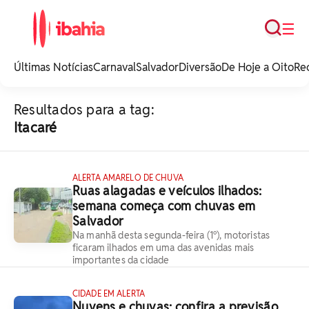
Busca
☰
iBahia é o portal de
noticias e
Últimas Notícias
Carnaval
Salvador
Diversão
De Hoje a Oito
Re
entretenimento da
Bahia.
Resultados para a tag:
Itacaré
ALERTA AMARELO DE CHUVA
Ruas alagadas e veículos ilhados:
semana começa com chuvas em
Salvador
Na manhã desta segunda-feira (1º), motoristas
ficaram ilhados em uma das avenidas mais
importantes da cidade
CIDADE EM ALERTA
Nuvens e chuvas: confira a previsão