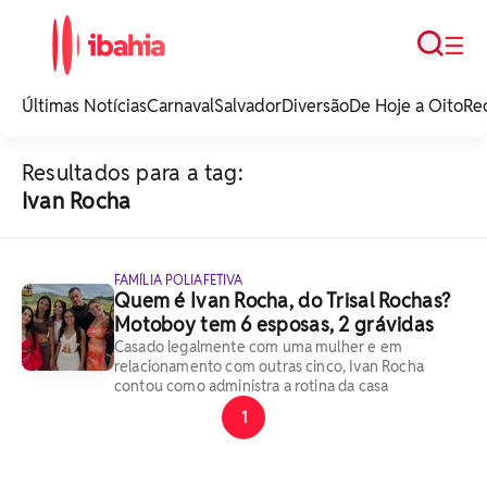
Busca
☰
iBahia é o portal de
noticias e
Últimas Notícias
Carnaval
Salvador
Diversão
De Hoje a Oito
Re
entretenimento da
Bahia.
Resultados para a tag:
Ivan Rocha
FAMÍLIA POLIAFETIVA
Quem é Ivan Rocha, do Trisal Rochas?
Motoboy tem 6 esposas, 2 grávidas
Casado legalmente com uma mulher e em
relacionamento com outras cinco, Ivan Rocha
contou como administra a rotina da casa
1