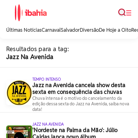
Busca
☰
iBahia é o portal de
noticias e
Últimas Notícias
Carnaval
Salvador
Diversão
De Hoje a Oito
Re
entretenimento da
Bahia.
Resultados para a tag:
Jazz Na Avenida
TEMPO INTENSO
Jazz na Avenida cancela show desta
sexta em consequência das chuvas
Chuva intensa é o motivo do cancelamento da
edição dessa sexta do Jazz na Avenida, saiba nova
data!
JAZZ NA AVENIDA
'Nordeste na Palma da Mão': Júlio
Caldas lança novo álbum