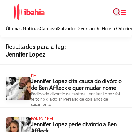
Busca
☰
iBahia é o portal de
noticias e
Últimas Notícias
Carnaval
Salvador
Diversão
De Hoje a Oito
Re
entretenimento da
Bahia.
Resultados para a tag:
Jennifer Lopez
FIM
Jennifer Lopez cita causa do divórcio
de Ben Affleck e quer mudar nome
Pedido de divórcio da cantora Jennifer Lopez foi
feito no dia do aniversário de dois anos de
casamento
PONTO FINAL
Jennifer Lopez pede divórcio a Ben
Affleck