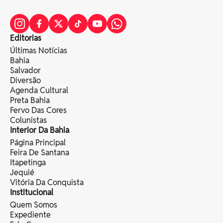
Editorias
Últimas Notícias
Bahia
Salvador
Diversão
Agenda Cultural
Preta Bahia
Fervo Das Cores
Colunistas
Interior Da Bahia
Página Principal
Feira De Santana
Itapetinga
Jequié
Vitória Da Conquista
Institucional
Quem Somos
Expediente