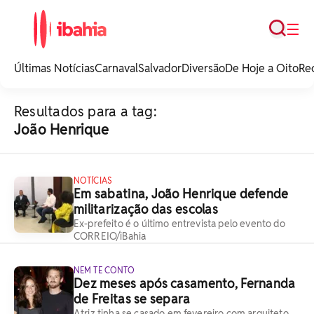
Busca
☰
iBahia é o portal de
noticias e
Últimas Notícias
Carnaval
Salvador
Diversão
De Hoje a Oito
Re
entretenimento da
Bahia.
Resultados para a tag:
João Henrique
NOTÍCIAS
Em sabatina, João Henrique defende
militarização das escolas
Ex-prefeito é o último entrevista pelo evento do
CORREIO/iBahia
NEM TE CONTO
Dez meses após casamento, Fernanda
de Freitas se separa
Atriz tinha se casado em fevereiro com arquiteto