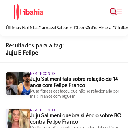
Busca
☰
iBahia é o portal de
noticias e
Últimas Notícias
Carnaval
Salvador
Diversão
De Hoje a Oito
Re
entretenimento da
Bahia.
Resultados para a tag:
Juju E Felipe
NEM TE CONTO
Juju Salimeni fala sobre relação de 14
anos com Felipe Franco
Musa fitness destacou que não se relacionaria por
mais 14 anos com alguém
NEM TE CONTO
Juju Salimeni quebra silêncio sobre BO
contra Felipe Franco
Medida protetiva contra o ex-marido dela está em