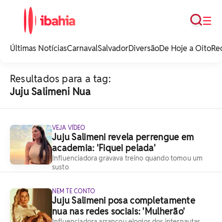
Busca
☰
iBahia é o portal de
noticias e
Últimas Notícias
Carnaval
Salvador
Diversão
De Hoje a Oito
Re
entretenimento da
Bahia.
Resultados para a tag:
Juju Salimeni Nua
VEJA VÍDEO
Juju Salimeni revela perrengue em
academia: 'Fiquei pelada'
Influenciadora gravava treino quando tomou um
susto
NEM TE CONTO
Juju Salimeni posa completamente
nua nas redes sociais: 'Mulherão'
Influenciadora arrancou elogios dos internautas