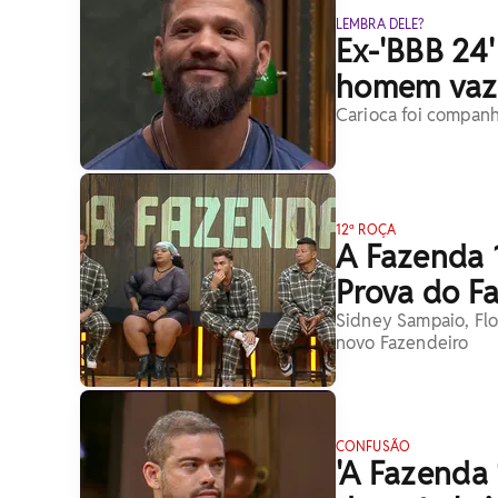
LEMBRA DELE?
Ex-'BBB 24'
homem vaza
Carioca foi companh
12ª ROÇA
A Fazenda 
Prova do Fa
Sidney Sampaio, Flo
novo Fazendeiro
CONFUSÃO
'A Fazenda 