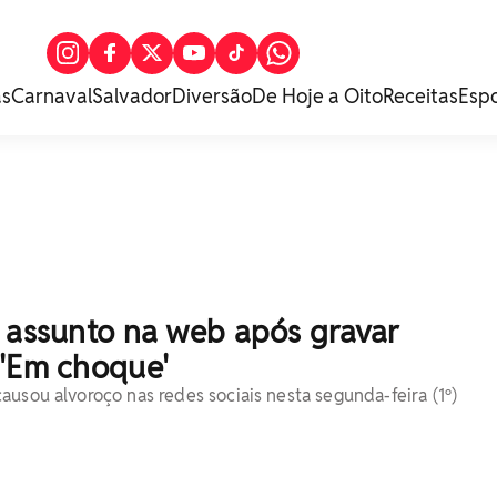
as
Carnaval
Salvador
Diversão
De Hoje a Oito
Receitas
Esp
a assunto na web após gravar
 'Em choque'
ausou alvoroço nas redes sociais nesta segunda-feira (1º)