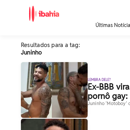
iBahia é o portal de
Últimas Notíci
noticias e
entretenimento da
Bahia.
Resultados para a tag:
Juninho
LEMBRA DELE?
Ex-BBB vir
pornô gay:
Juninho 'Motoboy' c