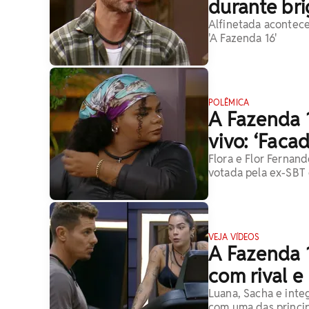
durante br
Alfinetada acontece
'A Fazenda 16'
POLÊMICA
A Fazenda 1
vivo: ‘Facad
Flora e Flor Fernand
votada pela ex-SBT 
VEJA VÍDEOS
A Fazenda 
com rival e
Luana, Sacha e inte
com uma das principa