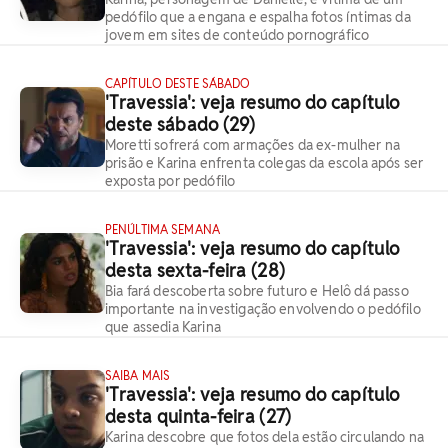
pedófilo que a engana e espalha fotos íntimas da
jovem em sites de conteúdo pornográfico
CAPÍTULO DESTE SÁBADO
'Travessia': veja resumo do capítulo
deste sábado (29)
Moretti sofrerá com armações da ex-mulher na
prisão e Karina enfrenta colegas da escola após ser
exposta por pedófilo
PENÚLTIMA SEMANA
'Travessia': veja resumo do capítulo
desta sexta-feira (28)
Bia fará descoberta sobre futuro e Helô dá passo
importante na investigação envolvendo o pedófilo
que assedia Karina
SAIBA MAIS
'Travessia': veja resumo do capítulo
desta quinta-feira (27)
Karina descobre que fotos dela estão circulando na