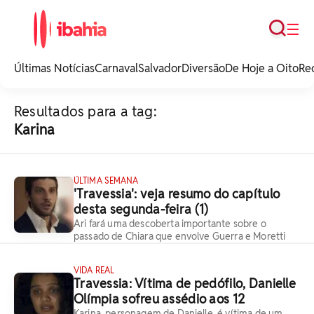
Busca
☰
iBahia é o portal de
noticias e
Últimas Notícias
Carnaval
Salvador
Diversão
De Hoje a Oito
Re
entretenimento da
Bahia.
Resultados para a tag:
Karina
ÚLTIMA SEMANA
'Travessia': veja resumo do capítulo
desta segunda-feira (1)
Ari fará uma descoberta importante sobre o
passado de Chiara que envolve Guerra e Moretti
VIDA REAL
Travessia: Vítima de pedófilo, Danielle
Olímpia sofreu assédio aos 12
Karina, personagem de Danielle, é vítima de um