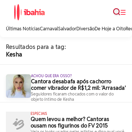
Busca
☰
iBahia é o portal de
noticias e
Últimas Notícias
Carnaval
Salvador
Diversão
De Hoje a Oito
Re
entretenimento da
Bahia.
Resultados para a tag:
Kesha
ACHOU QUE ERA OSSO?
Cantora desabafa após cachorro
comer vibrador de R$1,2 mil: 'Arrasada'
Seguidores ficaram chocados com o valor do
objeto íntimo de Kesha
ESPECIAIS
Quem levou a melhor? Cantoras
ousam nos figurinos do FV 2015
Veja os looks usados pelas artistas e diga qual você