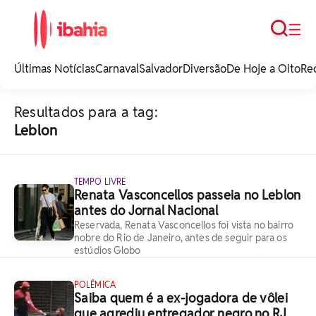
Busca
☰
iBahia é o portal de
noticias e
Últimas Notícias
Carnaval
Salvador
Diversão
De Hoje a Oito
Re
entretenimento da
Bahia.
Resultados para a tag:
Leblon
TEMPO LIVRE
Renata Vasconcellos passeia no Leblon
antes do Jornal Nacional
Reservada, Renata Vasconcellos foi vista no bairro
nobre do Rio de Janeiro, antes de seguir para os
estúdios Globo
POLÊMICA
Saiba quem é a ex-jogadora de vôlei
que agrediu entregador negro no RJ