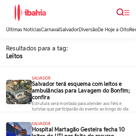
Busca
☰
iBahia é o portal de
noticias e
Últimas Notícias
Carnaval
Salvador
Diversão
De Hoje a Oito
Re
entretenimento da
Bahia.
Resultados para a tag:
Leitos
SALVADOR
Salvador terá esquema com leitos e
ambulâncias para Lavagem do Bonfim;
confira
Estrutura será montada para atender aos fiéis e
turistas que participarão do evento ao longo do dia
SALVADOR
Hospital Martagão Gesteira fecha 10