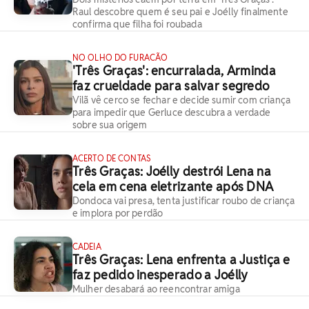
Raul descobre quem é seu pai e Joélly finalmente
confirma que filha foi roubada
NO OLHO DO FURACÃO
'Três Graças': encurralada, Arminda
faz crueldade para salvar segredo
Vilã vê cerco se fechar e decide sumir com criança
para impedir que Gerluce descubra a verdade
sobre sua origem
ACERTO DE CONTAS
Três Graças: Joélly destrói Lena na
cela em cena eletrizante após DNA
Dondoca vai presa, tenta justificar roubo de criança
e implora por perdão
CADEIA
Três Graças: Lena enfrenta a Justiça e
faz pedido inesperado a Joélly
Mulher desabará ao reencontrar amiga