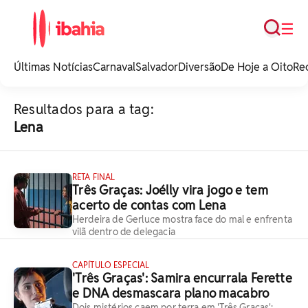
Busca
☰
iBahia é o portal de
noticias e
Últimas Notícias
Carnaval
Salvador
Diversão
De Hoje a Oito
Re
entretenimento da
Bahia.
Resultados para a tag:
Lena
RETA FINAL
Três Graças: Joélly vira jogo e tem
acerto de contas com Lena
Herdeira de Gerluce mostra face do mal e enfrenta
vilã dentro de delegacia
CAPÍTULO ESPECIAL
'Três Graças': Samira encurrala Ferette
e DNA desmascara plano macabro
Dois mistérios caem por terra em 'Três Graças':