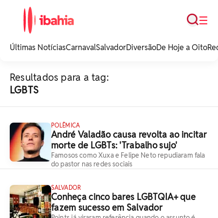
Busca
☰
iBahia é o portal de
noticias e
Últimas Notícias
Carnaval
Salvador
Diversão
De Hoje a Oito
Re
entretenimento da
Bahia.
Resultados para a tag:
LGBTS
POLÊMICA
André Valadão causa revolta ao incitar
morte de LGBTs: 'Trabalho sujo'
Famosos como Xuxa e Felipe Neto repudiaram fala
do pastor nas redes sociais
SALVADOR
Conheça cinco bares LGBTQIA+ que
fazem sucesso em Salvador
Points já viraram referência quando o assunto é