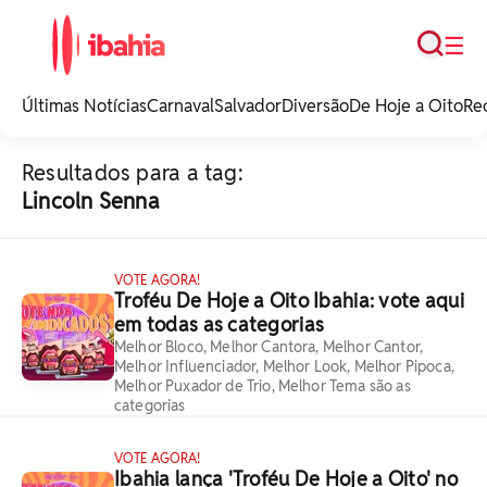
Busca
☰
iBahia é o portal de
noticias e
Últimas Notícias
Carnaval
Salvador
Diversão
De Hoje a Oito
Re
entretenimento da
Bahia.
Resultados para a tag:
Lincoln Senna
VOTE AGORA!
Troféu De Hoje a Oito Ibahia: vote aqui
em todas as categorias
Melhor Bloco, Melhor Cantora, Melhor Cantor,
Melhor Influenciador, Melhor Look, Melhor Pipoca,
Melhor Puxador de Trio, Melhor Tema são as
categorias
VOTE AGORA!
Ibahia lança 'Troféu De Hoje a Oito' no