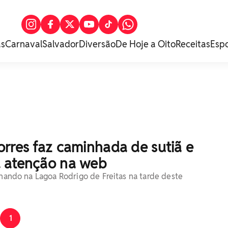
as
Carnaval
Salvador
Diversão
De Hoje a Oito
Receitas
Esp
rres faz caminhada de sutiã e
 atenção na web
inhando na Lagoa Rodrigo de Freitas na tarde deste
1