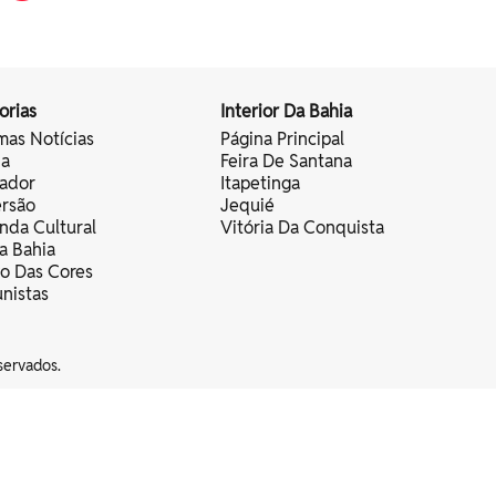
orias
Interior Da Bahia
mas Notícias
Página Principal
ia
Feira De Santana
vador
Itapetinga
ersão
Jequié
nda Cultural
Vitória Da Conquista
a Bahia
vo Das Cores
nistas
servados.