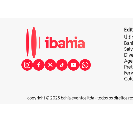
Edit
Últi
Bah
Sal
Div
Age
Pret
Fer
Colu
copyright © 2025 bahia eventos ltda - todos os direitos re