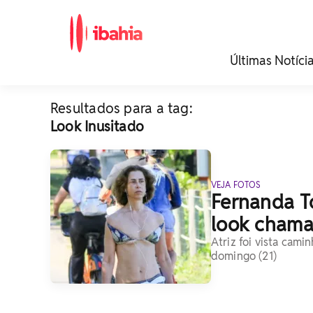
iBahia é o portal de
Últimas Notíci
noticias e
entretenimento da
Bahia.
Resultados para a tag:
Look Inusitado
VEJA FOTOS
Fernanda To
look chama
Atriz foi vista cam
domingo (21)