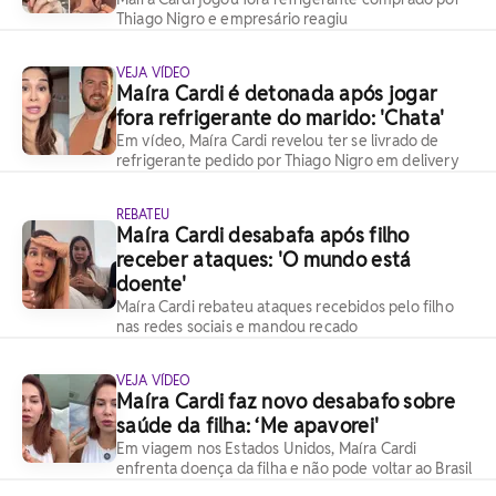
Thiago Nigro e empresário reagiu
VEJA VÍDEO
Maíra Cardi é detonada após jogar
fora refrigerante do marido: 'Chata'
Em vídeo, Maíra Cardi revelou ter se livrado de
refrigerante pedido por Thiago Nigro em delivery
REBATEU
Maíra Cardi desabafa após filho
receber ataques: 'O mundo está
doente'
Maíra Cardi rebateu ataques recebidos pelo filho
nas redes sociais e mandou recado
VEJA VÍDEO
Maíra Cardi faz novo desabafo sobre
saúde da filha: ‘Me apavorei'
Em viagem nos Estados Unidos, Maíra Cardi
enfrenta doença da filha e não pode voltar ao Brasil