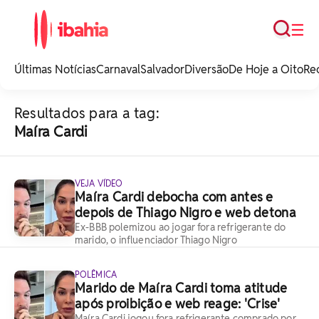
Busca
☰
iBahia é o portal de
noticias e
Últimas Notícias
Carnaval
Salvador
Diversão
De Hoje a Oito
Re
entretenimento da
Bahia.
Resultados para a tag:
Maíra Cardi
VEJA VÍDEO
Maíra Cardi debocha com antes e
depois de Thiago Nigro e web detona
Ex-BBB polemizou ao jogar fora refrigerante do
marido, o influenciador Thiago Nigro
POLÊMICA
Marido de Maíra Cardi toma atitude
após proibição e web reage: 'Crise'
Maíra Cardi jogou fora refrigerante comprado por