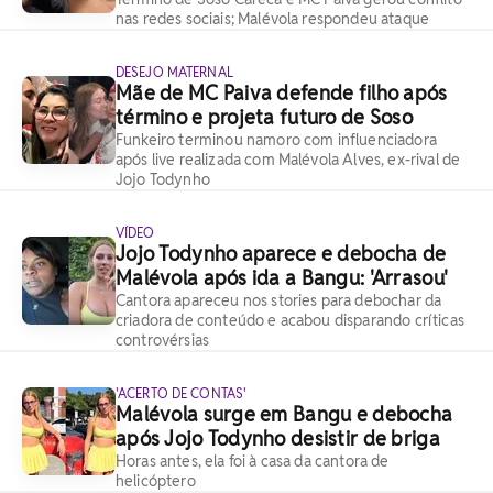
nas redes sociais; Malévola respondeu ataque
DESEJO MATERNAL
Mãe de MC Paiva defende filho após
término e projeta futuro de Soso
Funkeiro terminou namoro com influenciadora
após live realizada com Malévola Alves, ex-rival de
Jojo Todynho
VÍDEO
Jojo Todynho aparece e debocha de
Malévola após ida a Bangu: 'Arrasou'
Cantora apareceu nos stories para debochar da
criadora de conteúdo e acabou disparando críticas
controvérsias
'ACERTO DE CONTAS'
Malévola surge em Bangu e debocha
após Jojo Todynho desistir de briga
Horas antes, ela foi à casa da cantora de
helicóptero