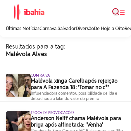
Busca
☰
iBahia é o portal de
noticias e
Últimas Notícias
Carnaval
Salvador
Diversão
De Hoje a Oito
Re
entretenimento da
Bahia.
Resultados para a tag:
Malévola Alves
COM RAIVA
Malévola xinga Carelli após rejeição
para A Fazenda 18: 'Tomar no c*'
Influenciadora comentou possibilidade de ida e
debochou ao falar do valor do prêmio
TROCA DE PROVOCAÇÕES
Anderson Neiff chama Malévola para
briga após alfinetada: 'Venha'
Término de Soso Careca e MC Paiva gerou conflito