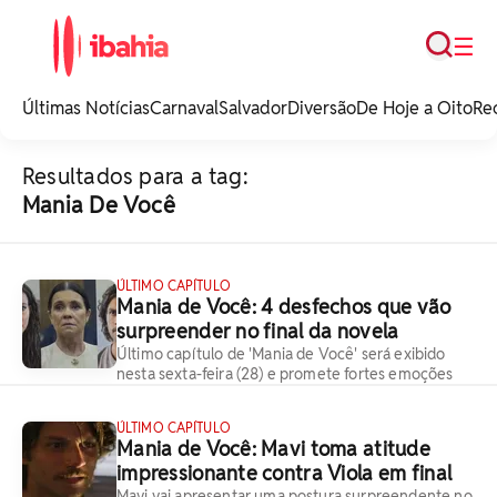
Busca
☰
iBahia é o portal de
noticias e
Últimas Notícias
Carnaval
Salvador
Diversão
De Hoje a Oito
Re
entretenimento da
Bahia.
Resultados para a tag:
Mania De Você
ÚLTIMO CAPÍTULO
Mania de Você: 4 desfechos que vão
surpreender no final da novela
Último capítulo de 'Mania de Você' será exibido
nesta sexta-feira (28) e promete fortes emoções
ÚLTIMO CAPÍTULO
Mania de Você: Mavi toma atitude
impressionante contra Viola em final
Mavi vai apresentar uma postura surpreendente no