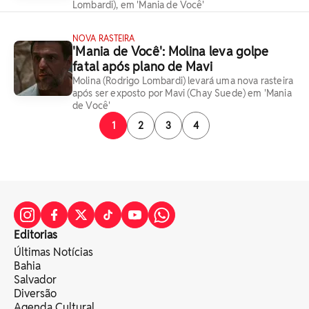
Lombardi), em 'Mania de Você'
NOVA RASTEIRA
'Mania de Você': Molina leva golpe
fatal após plano de Mavi
Molina (Rodrigo Lombardi) levará uma nova rasteira
após ser exposto por Mavi (Chay Suede) em 'Mania
de Você'
1
2
3
4
Editorias
Últimas Notícias
Bahia
Salvador
Diversão
Agenda Cultural