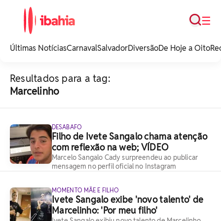
Busca
☰
iBahia é o portal de
noticias e
Últimas Notícias
Carnaval
Salvador
Diversão
De Hoje a Oito
Re
entretenimento da
Bahia.
Resultados para a tag:
Marcelinho
DESABAFO
Filho de Ivete Sangalo chama atenção
com reflexão na web; VÍDEO
Marcelo Sangalo Cady surpreendeu ao publicar
mensagem no perfil oficial no Instagram
MOMENTO MÃE E FILHO
Ivete Sangalo exibe 'novo talento' de
Marcelinho: 'Por meu filho'
Ivete Sangalo exibiu novo talento de Marcelinho