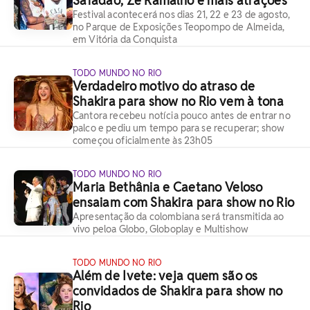
Safadão, Zé Ramalho e mais atrações
Festival acontecerá nos dias 21, 22 e 23 de agosto,
no Parque de Exposições Teopompo de Almeida,
em Vitória da Conquista
TODO MUNDO NO RIO
Verdadeiro motivo do atraso de
Shakira para show no Rio vem à tona
Cantora recebeu notícia pouco antes de entrar no
palco e pediu um tempo para se recuperar; show
começou oficialmente às 23h05
TODO MUNDO NO RIO
Maria Bethânia e Caetano Veloso
ensaiam com Shakira para show no Rio
Apresentação da colombiana será transmitida ao
vivo peloa Globo, Globoplay e Multishow
TODO MUNDO NO RIO
Além de Ivete: veja quem são os
convidados de Shakira para show no
Rio