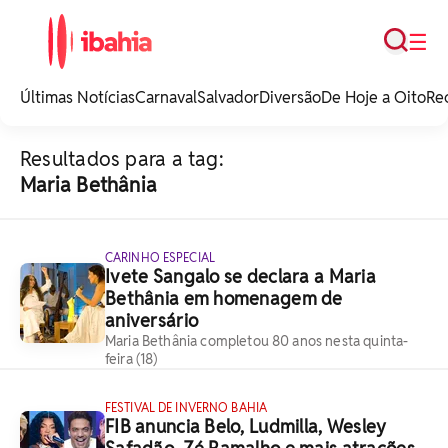
Busca
☰
iBahia é o portal de
noticias e
Últimas Notícias
Carnaval
Salvador
Diversão
De Hoje a Oito
Re
entretenimento da
Bahia.
Resultados para a tag:
Maria Bethânia
CARINHO ESPECIAL
Ivete Sangalo se declara a Maria
Bethânia em homenagem de
aniversário
Maria Bethânia completou 80 anos nesta quinta-
feira (18)
FESTIVAL DE INVERNO BAHIA
FIB anuncia Belo, Ludmilla, Wesley