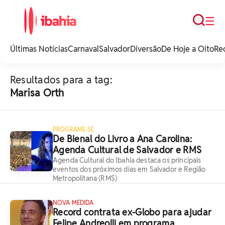
Busca
☰
iBahia é o portal de
noticias e
Últimas Notícias
Carnaval
Salvador
Diversão
De Hoje a Oito
Re
entretenimento da
Bahia.
Resultados para a tag:
Marisa Orth
PROGRAME-SE
De Bienal do Livro a Ana Carolina:
Agenda Cultural de Salvador e RMS
Agenda Cultural do Ibahia destaca os principais
eventos dos próximos dias em Salvador e Região
Metropolitana (RMS)
NOVA MEDIDA
Record contrata ex-Globo para ajudar
Felipe Andreolli em programa