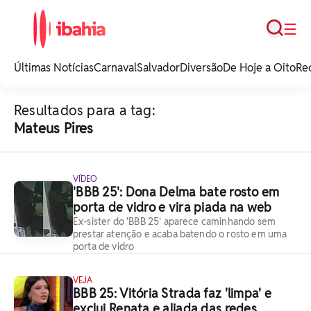
Busca
☰
iBahia é o portal de
noticias e
Últimas Notícias
Carnaval
Salvador
Diversão
De Hoje a Oito
Re
entretenimento da
Bahia.
Resultados para a tag:
Mateus Pires
VÍDEO
'BBB 25': Dona Delma bate rosto em
porta de vidro e vira piada na web
Ex-sister do 'BBB 25' aparece caminhando sem
prestar atenção e acaba batendo o rosto em uma
porta de vidro
VEJA
BBB 25: Vitória Strada faz 'limpa' e
exclui Renata e aliada das redes