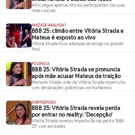
Atriz segue apenas oito ex-participantes nas suas
redes sociais
AMIZADE ABALADA?
BBB 25: climão entre Vitória Strada e
Mateus é exposto ao vivo
Vitória Strada ficou afastada do amigo na grande
final
POLÊMICA
BBB 25: Vitória Strada se pronuncia
após mãe acusar Mateus de traição
Marisete Strada, mãe de Vitória Strada repercutiu
com declarações polêmicas contra Mateus
SURPREENDEU
BBB 25: Vitória Strada revela perda
por entrar no reality: 'Decepção'
Vitória Strada revelou impacto da ida para o 'BBB
25' com amizades