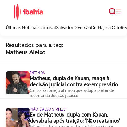
Busca
☰
iBahia é o portal de
noticias e
Últimas Notícias
Carnaval
Salvador
Diversão
De Hoje a Oito
Re
entretenimento da
Bahia.
Resultados para a tag:
Matheus Aleixo
ENTENDA
Matheus, dupla de Kauan, reage à
decisão judicial contra ex-empresário
Cantor sertanejo afirmou que a dupla pretende
recorrer da decisão judicial
'NÃO É ALGO SIMPLES'
Ex de Matheus, dupla com Kauan,
desabafa após traição: 'Não reatamos'
Influenciadora usou as redes sociais para negar