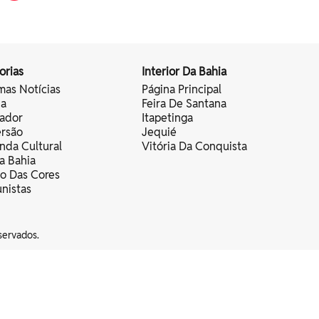
orias
Interior Da Bahia
mas Notícias
Página Principal
ia
Feira De Santana
vador
Itapetinga
ersão
Jequié
nda Cultural
Vitória Da Conquista
a Bahia
vo Das Cores
nistas
servados.