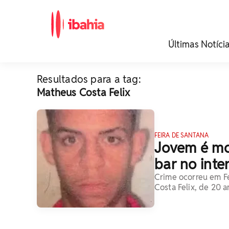
iBahia é o portal de
Últimas Notíci
noticias e
entretenimento da
Bahia.
Resultados para a tag:
Matheus Costa Felix
FEIRA DE SANTANA
Jovem é mor
bar no inte
Crime ocorreu em Fe
Costa Felix, de 20 a