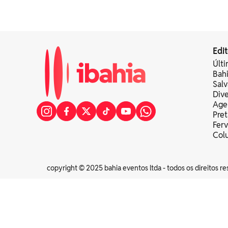
Edit
Últi
Bah
Sal
Div
Age
Pret
Fer
Colu
copyright © 2025 bahia eventos ltda - todos os direitos re