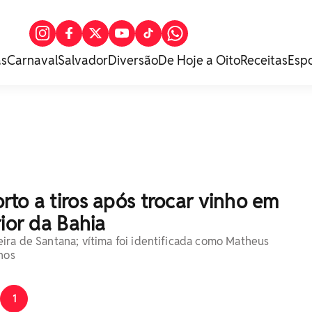
as
Carnaval
Salvador
Diversão
De Hoje a Oito
Receitas
Esp
to a tiros após trocar vinho em
rior da Bahia
ira de Santana; vítima foi identificada como Matheus
nos
1