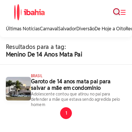
Busca
☰
iBahia é o portal de
noticias e
Últimas Notícias
Carnaval
Salvador
Diversão
De Hoje a Oito
Re
entretenimento da
Bahia.
Resultados para a tag:
Menino De 14 Anos Mata Pai
BRASIL
Garoto de 14 anos mata pai para
salvar a mãe em condomínio
Adolescente contou que atirou no pai para
defender a mãe que estava sendo agredida pelo
homem
1